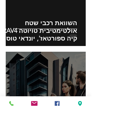
השוואת רכבי שטח
אולטימטיבית טויוטה RAV4,
קיה ספורטאז', יונדאי טוסון:
תכונות, ביצועים והשפעה
סביבתית
רכב לא מניע? 8 סיבות
נפוצות ותיקונים קלים
להחזיר אותך לדרך