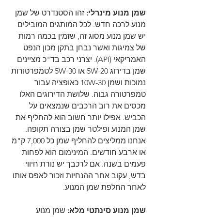
שמן מנוע מינרלי: 
זהו הסטנדרט של שמן 
מנוע לרכה חדש. לכל המותגים המובילים 
יש שמן מנוע מסוג זה, שזמין בכמה רמות 
של צמיגות ואשר נבחן בתקן מכון הנפט 
האמריקאי (API). יצרני רכב בד"כ מציינים 
שמן בדירוג 5W-20 או 5W-30 לטמפרטורות 
נמוכות ושמן 10W-30 כאופציה עבור 
טמפרטורה גבוה. שלושת הדירוגים האלו 
מכסים את רוב הרכבים שנמצאים על 
הכביש. אפילו יותר חשוב הוא להחליף את 
שמן המנוע ופילטר שמן בצורה תקופה. 
אנחנו ממליצים להחליף שמן כל 7,000 ק"מ 
או ארבע חודשים. המינימום הוא לפחות 
פעמים בשנה. אם לרכבך יש נורת חיווי 
בדש, עקוב אחר ההנחיות וזכור לאפס אותו 
לאחר החלפת שמן המנוע.
שמן מנוע סינתטי מלא: 
שמן מנוע 