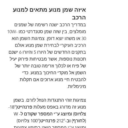
איזה שמן מנוע מתאים למנוע 
הרכב
במדריך הרכב ישנה רשימה של שמנים 
מומלצים, בין שזה שמן סטנדרטי כמו 10W-
30 או משהו יוצא דופן. צמיגות השמן הוא 
הרכיב העיקרי לבחירת שמן מנוע אולם 
בתקנים החדשים של 
היורו 5 והיורו 6 ישנם 
תכונות נוספות, אשר מבטיחות פירוק יעיל 
של פיח או לכלוך וזרימה טובה יותר של 
השמן אל מוקדי החיכוך במנוע. כדי  
להבטיח חיי מנוע ארוכים אם תקלות 
מינימליות. 
צמיגות זוהי התנגדות הנוזל לזרם. בשמן 
מנוע זה מדורג באפס מעלות 
פרנהייט(18
°-
צלזיוס) ומיוצג ע"י המספר שקודם ל- W 
(לחורף) וב-212
° 
פרנהייט(100
° צלזיוס) 
ומיוצג ע"י המספר השני בסימון צמיגות. 