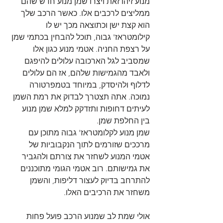
מנוע זיהו זאת ויצרו שמן מנוע חדש שהם 
ממליצים לרכבים אלו. כאשר הרכב שלך 
הוא קצת ישן וכתוצאה מכך יש לו 
קילומטראז' גבוה, תוכל להבחין בכתמי שמן 
על רצפת החניה. אטמי מנוע כגון אלו 
שמסביב לגל הארכובה עלולים להיפגם 
ולאבד מהגמישות שלהם, אז הם עלולים 
לדלוף ולהיסדק, במיוחד בטמפרטורה 
נמוכה. אתה תצטרך לבדוק את רמת השמן 
לעיתים דחופות ותזדקק למלא שמן מנוע 
בין החלפת שמן.
שמן מנוע לקלומטראז' גבוה מתוכן עם 
מרככים שזורמים לתוך הנקבוביות של 
אטמי המנוע לשחזר את צורתם ולהגביר 
את גמישותם. רוב אטמי הגומי מתוכננים 
להתרחב בדיוק לעצור דליפות, והשמן 
משחזר את הרכיבים האלו.
אולי שמת לב שמנוע הרכב פועל פחות 