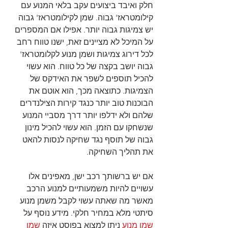
חלק ואיבד ביצועים עקב בלאי המנוע עם 
קילומטראז' גבוה. שמן לקילומטראז' גבוה 
יש צמיגות גבוה יותר. אפילו אם המספרים 
על המיכל לא מציינים זאת, ישנו טווח רחב 
לכל דירוג צמיגות ושמן מנוע לקלומטראז' 
גבוה יושב בקצה של כל טווח. הוא עשוי 
להכיל תוספים לשפר את האידקס של 
הצמיגות. כתוצאה מכך, הוא אוטם את 
הבוכנות טוב יותר כנגד קירות הצילנדרים 
שלהם ולא ידלפו יותר דרך מסביי המנוע 
שנשחקו עם הזמן. הוא עשוי להכיל מינון 
גבוה של תוסף נגד שחיקה לנסות להאט 
את תהליך השחיקה.
אם יש ברשותך רכב ישן, מאפינים אלו 
עשויים להיות משמעותיים למנוע הרכב 
מאשר מה שאתה עשוי לקבל משמן מנוע 
סיתטי מלא במחיר חלקי. מידע נוסף על 
שמן מנוע
 ניתן למצוא בפוסט איזה 
שמן 