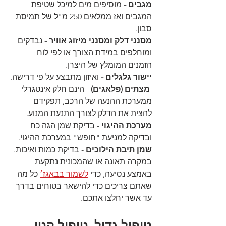
מגבים -
 מוסיפים מים למיכל שטיפת 
המגבים ואז ממלאים 250 מ"ל של תמיסת 
סבון.
מסנני דלק ומסנני מיזוג אוויר -
 נבדקים 
ומוחלפים במידת הצורך או לפי לוח 
הזמנים המומלץ של היצרן.
יישור גלגלים -
 ואיזון מתבצע על פי דרישה.
מצתים (פלאגים)
 - הינם חלק אינטגרלי 
ממערכת ההנעה של הרכב, תפקידם 
להצית את הדלק לצורך התנעת המנוע.
מערכת ההיגוי
 - בדיקת שמן הגה כח 
ובדיקה למניעת "חופש" במערכת ההיגוי.
שמן תיבת הילוכים
 - בדיקת כמות ואיכות.
במקרה תאונה או שהמכונית נתקעת 
באמצע נסיעה, כדי 
לשמור בבאגז׳
 כל מה 
שאתם צריכים כדי להישאר בטוחים בדרך 
עד אשר יחלצו אתכם. 
טיפול גדול, טיפול קטן