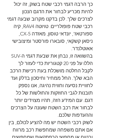
כך הרבה דגמי רכבי שטח בשוק, זה יכול 
להיות מכריע לבחור את הדגם הנכון 
לצרכים שלך. לכן בדקנו מקרוב שבעה דגמי 
רכבי שטח פופולריים: טויוטה RAV4, קיה 
ספורטאז', יונדאי טוסון, מאזדה CX-5, 
ניסאן קשקאי, סובארו פורסטר ומיצובישי 
אאוטלנדר.
בהשוואה זו, נבחן את שבעת דגמי ה-SUV 
הללו על פני 20 קטגוריות כדי לעזור לך 
לקבל החלטה מושכלת בעת רכישת הרכב 
הבא שלך. החל ממחיר וחיסכון בדלק ועד 
לחוויית נסיעה וחווית נהיגה, אנו נספק 
תובנות לגבי החוזקות והחולשות של כל 
דגם. עם המידע הזה, תהיו מצוידים יותר 
לבחור את רכב השטח שעונה על הצרכים 
וההעדפות שלכם.
לשוק רכבי השטח יש מה להציע לכולם, בין 
אם אתם משפחה שמחפשת רכב מרווח 
ובטוח או מחפשי הרפתקאות שמחפשים 