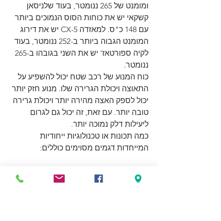
ומומנט של 265 ננומטר, בעוד שלניסאן 
קשקאי יש את כוחות הסוס הנמוכים ביותר 
עם 148 כ"ס. למאזדה CX-5 יש את דירוג 
המומנט הגבוה ביותר ב-252 ננומטר, בעוד 
לקיה ספורטאז' יש את השני בגובהו ב-265 
ננומטר.
כוח המנוע של רכב שטח יכול להשפיע על 
התאוצה ויכולת הגרירה שלו. מנוע חזק יותר 
יכול לספק האצה מהירה יותר ויכולת גרירה 
טובה יותר. עם זאת, זה יכול גם לגרום 
ליעילות דלק נמוכה יותר.
כמה תכונות או טכנולוגיות ייחודיות 
המייחדות דגמים מסוימים כוללים:
אפשרות הכוח ההיברידית של טויוטה 
RAV4, המספקת גם כוח וגם יעילות 
בדלק.
מנוע Skyactiv-G של מאזדה CX-5, 
העושה שימוש בטכנולוגיות מתקדמות 