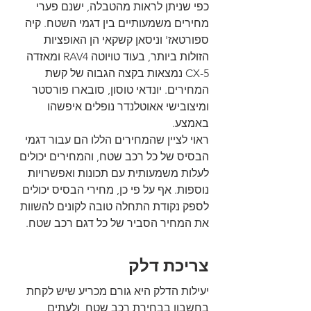
כפי שניתן לראות מהטבלה, ישנם פערי 
מחירים משמעותיים בין דגמי השטח. קיה 
ספורטאז' וניסאן קשקאי הן האופציות 
הזולות ביותר, בעוד טויוטה RAV4 ומאזדה 
CX-5 נמצאות בקצה הגבוה של קשת 
המחירים. יונדאי טוסון, סובארו פורסטר 
ומיצובישי אאוטלנדר נופלים איפשהו 
באמצע.
ראוי לציין שהמחירים הללו הם עבור דגמי 
הבסיס של כל רכב שטח, והמחירים יכולים 
לעלות משמעותית עם תכונות ואפשרויות 
נוספות. אף על פי כן, מחירי הבסיס יכולים 
לספק נקודת התחלה טובה לקונים להשוות 
את המחיר הסביר של כל דגם רכב שטח.
צריכת דלק
יעילות הדלק היא גורם מכריע שיש לקחת 
בחשבון בבחירת רכב שטח, ולעתים 