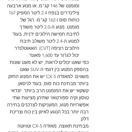
ומומנט של 146 קג"מ, או מנוע ארבעה 
צילינדרים בנפח 2.4 ליטר המפיק 167 
כוחות סוס ו-162 קג"מ- רגל של 
מומנט. מנוע ה-2.0 ליטר משודך 
לתיבת חמישה הילוכים ידנית, בעוד 
למנוע ה-2.4 ליטר משולב תיבת 
הילוכים רציפה (CVT). האאוטלנדר 
יכול לגרור עד 1,600 פאונד.
כפי שאנו יכולים לראות, יש לא מעט שונות 
בהספק המנוע בין דגמי ה-SUV שאנו 
משווים. למאזדה CX-5 יש את המנוע החזק 
ביותר מבחינת כוח סוס, בעוד לניסאן 
קשקאי יש את המומנט הרב ביותר. יונדאי 
טוסון וקיה ספורטאז' שתיהן מציעות שתי 
אפשרויות מנוע, המעניקות לצרכנים בחירה 
רבה יותר בכל הנוגע לאיזון בין כוח וצריכת 
דלק.
מבחינת תאוצה, מאזדה CX-5 וטויוטה 