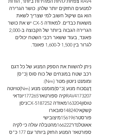
RAV4 צפויות להיות המהירות ביותר, הודות 
למנועים החזקים יותר שלהן. כושר הגרירה 
הוא גם שיקול חשוב למי שצריך לשאת 
משאות כבדים. למאזדה CX-5 יש את כושר 
הגרירה הגבוה ביותר של הקבוצה ב-2,000 
פאונד, בעוד ששאר רכבי השטח יכולים 
לגרור בין 1,500 ל-1,600 פאונד.
ניתן להשוות את הספק המנוע של כל דגם 
רכב שטח במונחים של כוח סוס (כ"ס) 
ומומנט ניוטון-מטר (Nm):
דֶגֶםכוח מנוע (כ"ס)מומנט מנוע (Nm)טויוטה 
RAV4173207קיה ספורטאז'177265יונדאי 
טוסון163204מאזדה CX-5187252ניסן 
קשקאי148240סובארו 
פורסטר156196מיצובישי 
אאוטלנדר166222מהטבלה עולה כי לקיה 
ספורטאז' המנוע החזק ביותר עם 177 כ"ס 