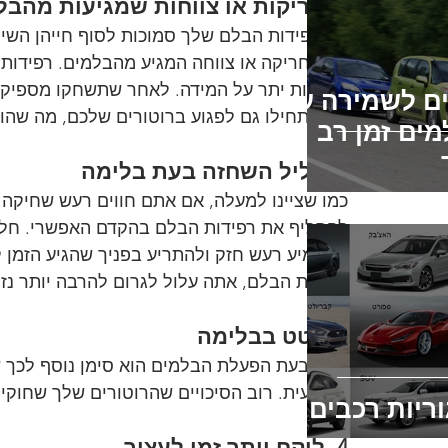
1. חריקות או צווחות שמגיעות מהבלמים
אם רפידות הבלם שלך סמוכות לסוף חייהן השימ
רעש חריקה או צווחה המגיע מהבלמים. רפידות ב
שחוקות יתר על המידה. לאחר שתשחקו מספיק א
ם לשמירה על
עת תתחילו גם לפגוע ברוטורים שלכם, מה שהופך
ים זמן רב
2. צליל השחזה בעת בלימה
כמו שציינו למעלה, אם אתם חווים רעש שחיקה 
להחליף את רפידות הבלם בהקדם האפשרי. חלק 
להשמיע רעש חזק ולהתריע בפניך שהגיע הזמן 
רפידות הבלם, אתה עלול לגרום להרבה יותר נזק ו
3. רטט בבלימה
רטט בעת הפעלת הבלמים הוא סימן נוסף לכך 
מקצועית. רוב הסיכויים שהרוטורים שלך שחוקי
ריות רכבים
4. לוקח יותר זמן לעצור