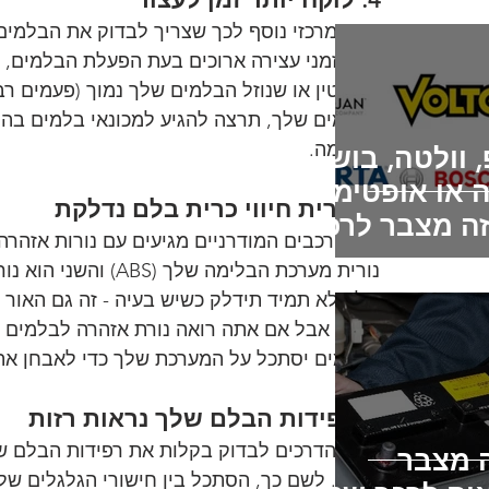
סימן מרכזי נוסף לכך שצריך לבדוק את הבלמים
חווה זמני עצירה ארוכים בעת הפעלת הבלמים,
לחלוטין או שנוזל הבלמים שלך נמוך (פעמים ר
הבלמים שלך, תרצה להגיע למכונאי בלמים בהק
הבלימה.
 וולטה, בוש,
 או אופטימה
5. נורית חיווי כרית בלם נדלקת
זה מצבר לרכב
רוב הרכבים המודרניים מגיעים עם נורות אזהר
ת?
נורית מערכת הבלימה 
שלך לא תמיד תידלק כשיש בעיה - זה גם האור
פעיל. אבל אם אתה רואה נורת אזהרה לבלמים ו
לבלמים יסתכל על המערכת שלך כדי לאבחן את
6. רפידות הבלם שלך נראות רזות
אחת הדרכים לבדוק בקלות את רפידות הבלם ש
 מצבר
חזותי. לשם כך, הסתכל בין חישורי הגלגלים ש