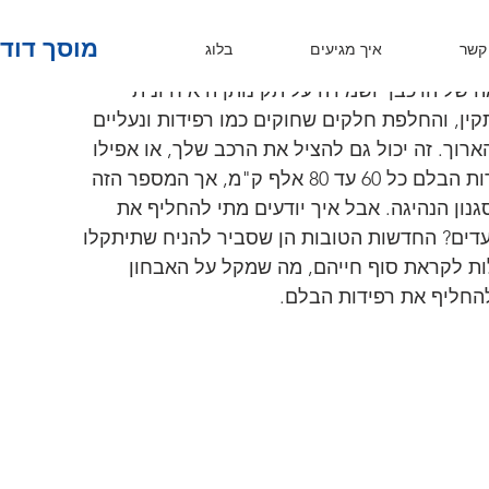
רקסים?
מוסך דוד שרם
קשר
איך מגיעים
בלוג
 של הרכבך ושמירה על תקינותן היא חיונית 
ן, והחלפת חלקים שחוקים כמו רפידות ונעליים 
וך. זה יכול גם להציל את הרכב שלך, או אפילו 
את חייך בתאונה. בממוצע, יש להחליף את רפידות הבלם כל 60 עד 80 אלף ק"מ, אך המספר הזה 
נון הנהיגה. אבל איך יודעים מתי להחליף את 
עדים? החדשות הטובות הן שסביר להניח שתיתקלו 
ת לקראת סוף חייהם, מה שמקל על האבחון 