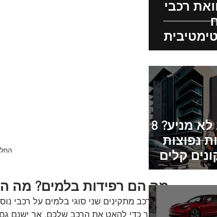
את רכבי
ימטיבית
טויוטה RAV4, קיה
טאז', יונדאי
ן: תכונות,
עים והשפעה
בתית
רכב לא מניע? 8
ת נפוצות
החלפ
ונים קלים
יר אותך
ך
מה הם רפידות בלמים? מה הם
צרני רכב מתקינים שני סוגי בלמים על רכבי נו
בחיכוך כדי להאט את הרכב שלכם, אך ישנם גם