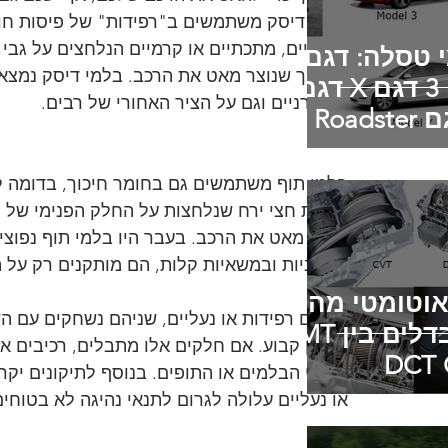
בלמי דיסק משתמשים ב"רפידות" של פיסות חומ
אורגניים, מתכתיים או קרמיים הנלחצים על גבי 
דגמי טסלה: דגם S
החיכוך שנוצר מאט את הרכב. בלמי דיסק נמצאי
דגם 3 דגם X דגם
המודרניים וגם על הציר האחורי של רבים.
Y דגם Roadster
Cy
בלמי תוף משתמשים גם בחומר חיכוך, בדומה לר
בצורת חצי ירח שנלחצות על החלק הפנימי של 
התוף מאט את הרכב. בעבר היו בלמי תוף נפוצי
מודרניות ובמשאיות קלות, הם מותקנים רק על ה
אוטומטי מה
בין אם רפידות או נעליים, שניהם נשחקים עם ה
ההבדלים בין AMT
באופן קבוע. אם חלקים אלו מתבלים, רכיבים א
DCT 
דיסקי הבלמים או התופים. בנוסף לתיקונים יקר
או נעליים עלולה לגרום לתנאי נהיגה לא בטוחים