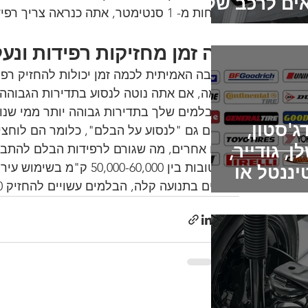
ם לרכב שלי
של פחות מ- 1 סנטימטר, אתה כנראה צריך רפידות בלם חדשות.
כמה זמן מחזיקות רפידות ונעל
התשובה האמיתית לכמה זמן יכולות להחזיק רפי
לדוגמה, אם אתה נוטה לנסוע בתדירות הגבוהה ב
את הבלמים שלך בתדירות גבוהה יותר ממי שנוס
ג'סטון,
שנוטים גם "לנסוע על הבלם", כלומר הם לוחצי
ן, גודייר,
נהגים אחרים, מה שגורם לרפידות הבלם להתבלו
כלל טובות בין 000-60,000
יננטל או
מהירים בתנועה קלה, הבלמים עשויים להחזיק 120,000 ק"מ ומעלה.
י - איזה מותג
ים לקנות?